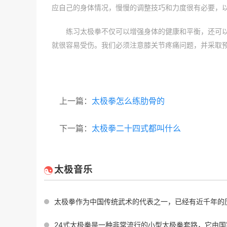
应自己的身体情况，慢慢的调整技巧和力度很有必要，
练习太极拳不仅可以增强身体的健康和平衡，还可
就很容易受伤。我们必须注意膝关节疼痛问题，并采取
上一篇：
太极拳怎么练肋骨的
下一篇：
太极拳二十四式都叫什么
太极音乐
太极拳作为中国传统武术的代表之一，已经有近千年的历史。其中四大基本功是太极
24式太极拳是一种非常流行的小型太极拳套路，它由国家体育总局制定，并于1956