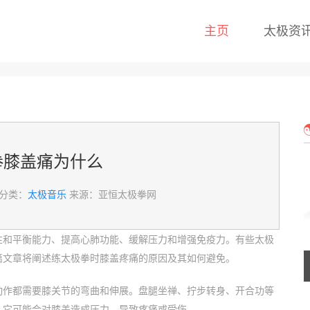
主页
太极资
拳膝盖痛为什么
分类：
太极音乐
来源：亚恒太极拳网
性和平衡能力、提高心肺功能、缓解压力和增强免疫力。有些太极
篇文章将阐述练太极拳时膝盖疼痛的原因及其如何避免。
动作都需要膝关节的弯曲和伸展。盘腿坐禅、拧步转身、开合功等
，它可能会对膝盖造成压力，导致疼痛或受伤。