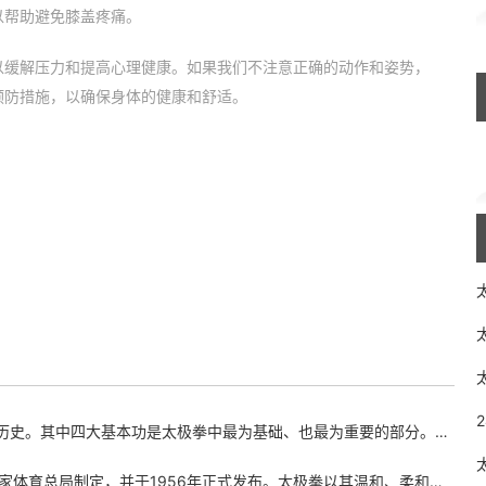
以帮助避免膝盖疼痛。
以缓解压力和提高心理健康。如果我们不注意正确的动作和姿势，
预防措施，以确保身体的健康和舒适。
拳中最为基础、也最为重要的部分。对于每一位太极拳爱好者来说，理解和掌握四大基本功应该是最
年正式发布。太极拳以其温和、柔和的动作和呼吸技巧而闻名，同时也是一种有氧运动，可以锻炼身体、