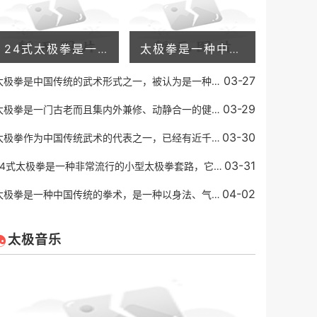
24式太极拳是一种非常流行的小型太极拳套路，它由国家体育总局制定，并于1956年正式发布。太极拳以其温和、柔和的动作和呼吸技巧而闻名，同时也是一种有氧运动，可以锻炼身体、
太极拳是一种中国传统的拳术，是一种以身法、气功、拳法为基础的武术，太极拳功能作用非常多，可以帮助人们改善身体和心理健康，同时还可以提高人的内功和自我保护能力。太极
03-27
太极拳是中国传统的武术形式之一，被认为是一种能促进身体健康、平衡心态和提高运动水平的毫无副作用的运动方式。太极拳通过呼吸、保持身体平衡和缓慢而准确的动作，帮助人们
03-29
太极拳是一门古老而且集内外兼修、动静合一的健身武术。它起源于中国的武术文化，并且在数千年的时间里被不断发扬光大。太极拳朴素而又娴熟的动作，让每个参与者都能够感受到
03-30
太极拳作为中国传统武术的代表之一，已经有近千年的历史。其中四大基本功是太极拳中最为基础、也最为重要的部分。对于每一位太极拳爱好者来说，理解和掌握四大基本功应该是最
03-31
24式太极拳是一种非常流行的小型太极拳套路，它由国家体育总局制定，并于1956年正式发布。太极拳以其温和、柔和的动作和呼吸技巧而闻名，同时也是一种有氧运动，可以锻炼身体、
04-02
太极拳是一种中国传统的拳术，是一种以身法、气功、拳法为基础的武术，太极拳功能作用非常多，可以帮助人们改善身体和心理健康，同时还可以提高人的内功和自我保护能力。太极
太极音乐