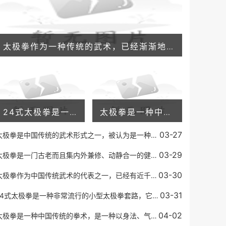
太极拳作为一种传统的武术，已经渐渐地渗透进了现代社会。无论在健身房、公园或国家级比赛场上，人们总能看到太极拳的身影。随着人们健身意识的增强，太极拳也逐渐成为许多人
24式太极拳是一种非常流行的小型太极拳套路，它由国家体育总局制定，并于1956年正式发布。太极拳以其温和、柔和的动作和呼吸技巧而闻名，同时也是一种有氧运动，可以锻炼身体、
太极拳是一种中国传统的拳术，是一种以身法、气功、拳法为基础的武术，太极拳功能作用非常多，可以帮助人们改善身体和心理健康，同时还可以提高人的内功和自我保护能力。太极
03-27
太极拳是中国传统的武术形式之一，被认为是一种能促进身体健康、平衡心态和提高运动水平的毫无副作用的运动方式。太极拳通过呼吸、保持身体平衡和缓慢而准确的动作，帮助人们
03-29
太极拳是一门古老而且集内外兼修、动静合一的健身武术。它起源于中国的武术文化，并且在数千年的时间里被不断发扬光大。太极拳朴素而又娴熟的动作，让每个参与者都能够感受到
03-30
太极拳作为中国传统武术的代表之一，已经有近千年的历史。其中四大基本功是太极拳中最为基础、也最为重要的部分。对于每一位太极拳爱好者来说，理解和掌握四大基本功应该是最
03-31
24式太极拳是一种非常流行的小型太极拳套路，它由国家体育总局制定，并于1956年正式发布。太极拳以其温和、柔和的动作和呼吸技巧而闻名，同时也是一种有氧运动，可以锻炼身体、
04-02
太极拳是一种中国传统的拳术，是一种以身法、气功、拳法为基础的武术，太极拳功能作用非常多，可以帮助人们改善身体和心理健康，同时还可以提高人的内功和自我保护能力。太极