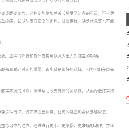
坐姿或跪姿姿势，这种姿势使膝盖关节承受了过多的重量；不合适
膝盖疼痛；长期从事低强度的训练，过度训练、缺乏休息等也可能
痛：
重要。正确的呼吸和身体姿势可以减少重力对膝盖的影响。
持膝盖和减轻对它的重量。跑步鞋是很好的选择，因为它们在膝盖
少膝盖疼痛的风险。拉伸帮助改善身体的灵活性，从而降低膝盖和
避免这种情况，请确保适当休息，让您的膝盖和身体足够恢复。
调整练习中的动作。通过进行更小、更缓慢、更准确的动作，并适