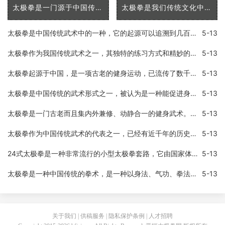
太极拳是一门源于中国传统文化的武术，已经广泛传播到了全世界各地。它不仅是一种给人们提供了自我防卫技能的技术，同时也提供了许多身体和心理上的优势。在这篇文章中，我将
太极拳是我们传统文化中的代表之一，是中国优秀的传统武术之一。太极拳以「浑然一体，动静相成」的理念，将人体全部的活动方式统一在一起，既可以练习身体，又可以练习意志和
太极拳是中国传统武术中的一种，它的起源可以追溯到几百年前。太极拳在中国人的日常生活中非常普遍，许多人通过太极拳的修炼来保持身体健康、平衡情绪、提升内在能量等等。太
5-13
太极拳作为我国传统武术之一，其独特的练习方式和精妙的招式，备受广大武术爱好者所喜爱。太极拳拥有独特的表演形态和技巧，下面来仔细介绍太极拳中的招式。开合开合是太极拳
5-13
太极拳起源于中国，是一项古老的健身运动，已流传了数千年，并在现代越来越受到人们的喜爱。与其他运动相比，练太极拳更注重身体的内部调节和能量的平衡，由此带来了许多健康
5-13
太极拳是中国传统的武术形式之一，被认为是一种能促进身体健康、平衡心态和提高运动水平的毫无副作用的运动方式。太极拳通过呼吸、保持身体平衡和缓慢而准确的动作，帮助人们
5-13
太极拳是一门古老而且集内外兼修、动静合一的健身武术。它起源于中国的武术文化，并且在数千年的时间里被不断发扬光大。太极拳朴素而又娴熟的动作，让每个参与者都能够感受到
5-13
太极拳作为中国传统武术的代表之一，已经有近千年的历史。其中四大基本功是太极拳中最为基础、也最为重要的部分。对于每一位太极拳爱好者来说，理解和掌握四大基本功应该是最
5-13
24式太极拳是一种非常流行的小型太极拳套路，它由国家体育总局制定，并于1956年正式发布。太极拳以其温和、柔和的动作和呼吸技巧而闻名，同时也是一种有氧运动，可以锻炼身体、
5-13
太极拳是一种中国传统的拳术，是一种以身法、气功、拳法为基础的武术，太极拳功能作用非常多，可以帮助人们改善身体和心理健康，同时还可以提高人的内功和自我保护能力。太极
5-13
关于我们 | 供稿服务 | 隐私保护条例 | 人才招聘