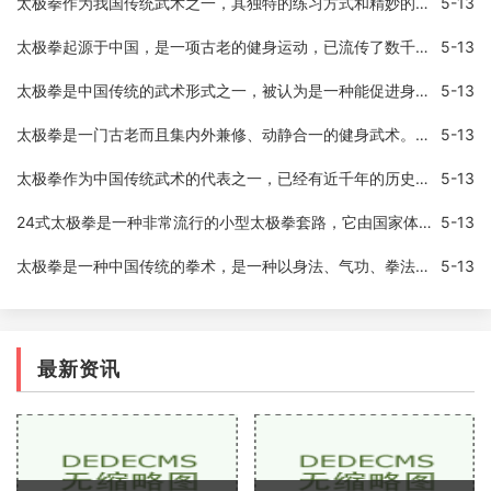
太极拳作为我国传统武术之一，其独特的练习方式和精妙的招式，备受广大武术爱好者所喜爱。太极拳拥有独特的表演形态和技巧，下面来仔细介绍太极拳中的招式。开合开合是太极拳
5-13
太极拳起源于中国，是一项古老的健身运动，已流传了数千年，并在现代越来越受到人们的喜爱。与其他运动相比，练太极拳更注重身体的内部调节和能量的平衡，由此带来了许多健康
5-13
太极拳是中国传统的武术形式之一，被认为是一种能促进身体健康、平衡心态和提高运动水平的毫无副作用的运动方式。太极拳通过呼吸、保持身体平衡和缓慢而准确的动作，帮助人们
5-13
太极拳是一门古老而且集内外兼修、动静合一的健身武术。它起源于中国的武术文化，并且在数千年的时间里被不断发扬光大。太极拳朴素而又娴熟的动作，让每个参与者都能够感受到
5-13
太极拳作为中国传统武术的代表之一，已经有近千年的历史。其中四大基本功是太极拳中最为基础、也最为重要的部分。对于每一位太极拳爱好者来说，理解和掌握四大基本功应该是最
5-13
24式太极拳是一种非常流行的小型太极拳套路，它由国家体育总局制定，并于1956年正式发布。太极拳以其温和、柔和的动作和呼吸技巧而闻名，同时也是一种有氧运动，可以锻炼身体、
5-13
太极拳是一种中国传统的拳术，是一种以身法、气功、拳法为基础的武术，太极拳功能作用非常多，可以帮助人们改善身体和心理健康，同时还可以提高人的内功和自我保护能力。太极
5-13
最新资讯