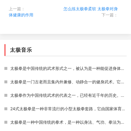
上一篇：
怎么练太极拳柔软
太极拳对身
体健康的作用
下一篇：
太极音乐
太极拳是中国传统的武术形式之一，被认为是一种能促进身体健康、平衡心态和提高运动水平的毫无副作用的运动方式。太极拳通过呼吸、保持身体平衡和缓慢而准确的动作，帮助人们
太极拳是一门古老而且集内外兼修、动静合一的健身武术。它起源于中国的武术文化，并且在数千年的时间里被不断发扬光大。太极拳朴素而又娴熟的动作，让每个参与者都能够感受到
太极拳作为中国传统武术的代表之一，已经有近千年的历史。其中四大基本功是太极拳中最为基础、也最为重要的部分。对于每一位太极拳爱好者来说，理解和掌握四大基本功应该是最
24式太极拳是一种非常流行的小型太极拳套路，它由国家体育总局制定，并于1956年正式发布。太极拳以其温和、柔和的动作和呼吸技巧而闻名，同时也是一种有氧运动，可以锻炼身体、
太极拳是一种中国传统的拳术，是一种以身法、气功、拳法为基础的武术，太极拳功能作用非常多，可以帮助人们改善身体和心理健康，同时还可以提高人的内功和自我保护能力。太极