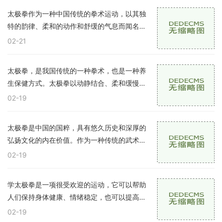
详
太极拳作为一种中国传统的拳术运动，以其独
特的韵律、柔和的动作和舒缓的气息而闻名，
很受人们喜爱。太极拳练习不仅能锻炼身体，
02-21
还能帮助改善身体的某些问题和增强心理素
质。
太极拳，是我国传统的一种拳术，也是一种养
生保健方式。太极拳以动静结合、柔和缓慢的
动作为特点，以祛病延年、强身健体的作用广
02-19
受人们喜爱。下面，我们来一起了解一下太极
拳
太极拳是中国的国粹，具有悠久历史和深厚的
弘扬文化的内在价值。作为一种传统的武术，
太极拳擅长运用人体动作、呼吸和心态调节，
02-19
可大大提升身体健康和精神素质。对于对太极
拳
学太极拳是一项很受欢迎的运动，它可以帮助
人们保持身体健康、情绪稳定，也可以提高人
们的气质和文化品位。想要学习太极拳，就需
02-19
要先学习一些基本功，这些基本功可以为我们