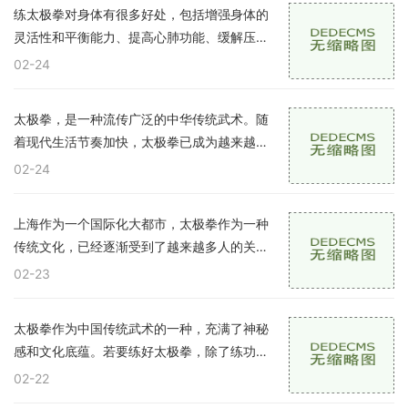
础
练太极拳对身体有很多好处，包括增强身体的
灵活性和平衡能力、提高心肺功能、缓解压力
和增强免疫力。有些太极学习者在练习过程中
02-24
可能会遇到膝关节疼痛的问题。这篇文章将阐
述
太极拳，是一种流传广泛的中华传统武术。随
着现代生活节奏加快，太极拳已成为越来越多
人进行身体锻炼及心理调节的选择。太极拳功
02-24
法与用法有哪些种类呢？本文将进行详细介
绍。
上海作为一个国际化大都市，太极拳作为一种
传统文化，已经逐渐受到了越来越多人的关注
与喜爱。太极拳以柔克刚，静中有动，慢中见
02-23
快的特点被越来越多的人所喜爱，上海市也有
很
太极拳作为中国传统武术的一种，充满了神秘
感和文化底蕴。若要练好太极拳，除了练功之
外，还要拥有适合自己的器械。太极拳器械主
02-22
要分为剑、扇、刀、棍等几种，下面将为大家