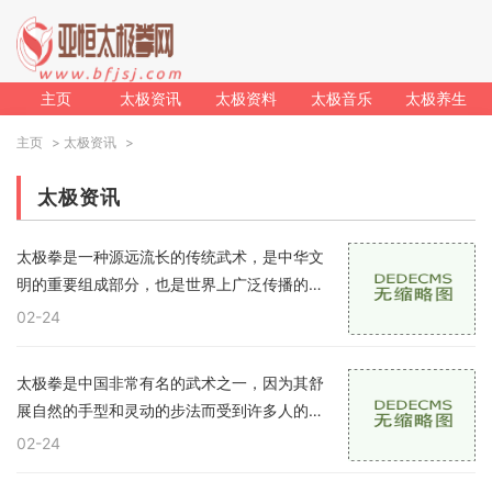
主页
太极资讯
太极资料
太极音乐
太极养生
主页
>
太极资讯
>
太极资讯
太极拳是一种源远流长的传统武术，是中华文
明的重要组成部分，也是世界上广泛传播的武
术拳种之一。太极拳以阴阳平衡、柔中有力、
02-24
以缓为快、动静相宜的特点，被誉为“运动之
王
太极拳是中国非常有名的武术之一，因为其舒
展自然的手型和灵动的步法而受到许多人的青
睐。太极拳有哪些手型和步法呢？下面我们逐
02-24
一介绍。手型太极拳的手型有许多种，但最基