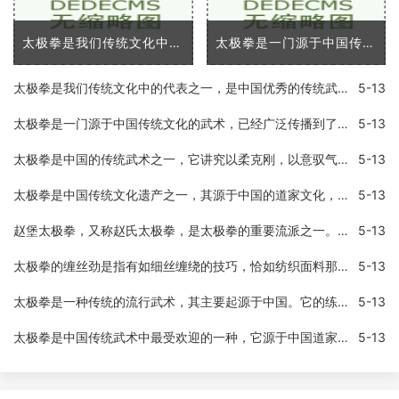
太极拳是我们传统文化中的代表之一，是中国优秀的传统武术之一。太极拳以「浑然一体，动静相成」的理念，将人体全部的活动方式统一在一起，既可以练习身体，又可以练习意志和
太极拳是一门源于中国传统文化的武术，已经广泛传播到了全世界各地。它不仅是一种给人们提供了自我防卫技能的技术，同时也提供了许多身体和心理上的优势。在这篇文章中，我将
太极拳是我们传统文化中的代表之一，是中国优秀的传统武术之一。太极拳以「浑然一体，动静相成」的理念，将人体全部的活动方式统一在一起，既可以练习身体，又可以练习意志和
5-13
太极拳是一门源于中国传统文化的武术，已经广泛传播到了全世界各地。它不仅是一种给人们提供了自我防卫技能的技术，同时也提供了许多身体和心理上的优势。在这篇文章中，我将
5-13
太极拳是中国的传统武术之一，它讲究以柔克刚，以意驭气，内外兼修，强身健体，修心养性，可以调养人体的内分泌系统，促进血液循环，提高免疫力，并可以培养身体的自我防御能
5-13
太极拳是中国传统文化遗产之一，其源于中国的道家文化，并融合了武术、哲学、医学、音乐等多种元素，是一种具有文化底蕴和武术艺术性的综合性拳术运动。太极拳的特点之一是它
5-13
赵堡太极拳，又称赵氏太极拳，是太极拳的重要流派之一。实现广泛流传于中国海内外，但是，目前国家并没有承认赵堡太极拳的地位。为什么国家不承认赵堡太极拳呢？这里就详细介
5-13
太极拳的缠丝劲是指有如细丝缠绕的技巧，恰如纺织面料那样，由此得名。在太极拳中，缠丝劲是指在进行技法招式时，让自己的手臂、手指、身体等各方面比较细微的部位如同丝线一
5-13
太极拳是一种传统的流行武术，其主要起源于中国。它的练习方法包括慢动作和呼吸技巧。人们认为通过练习太极拳，可以促进身体健康，减轻压力，提高灵活性和平衡性。如果不正确
5-13
太极拳是中国传统武术中最受欢迎的一种，它源于中国道家文化，以其缓慢优美的动作、独特的呼吸方式和深奥的哲学思想吸引了全球范围内的学习者。作为一种身体和精神训练的综合
5-13