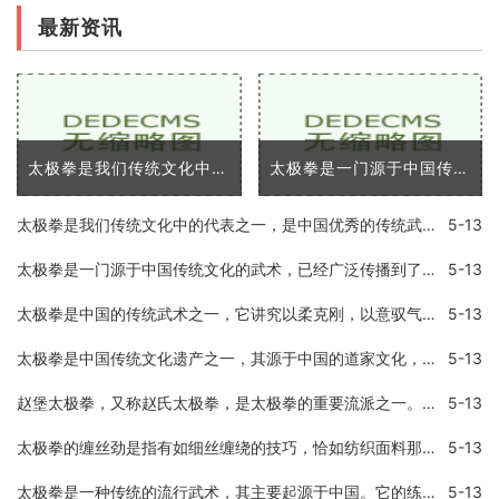
最新资讯
太极拳是我们传统文化中的代表之一，是中国优秀的传统武术之一。太极拳以「浑然一体，动静相成」的理念，将人体全部的活动方式统一在一起，既可以练习身体，又可以练习意志和
太极拳是一门源于中国传统文化的武术，已经广泛传播到了全世界各地。它不仅是一种给人们提供了自我防卫技能的技术，同时也提供了许多身体和心理上的优势。在这篇文章中，我将
太极拳是我们传统文化中的代表之一，是中国优秀的传统武术之一。太极拳以「浑然一体，动静相成」的理念，将人体全部的活动方式统一在一起，既可以练习身体，又可以练习意志和
5-13
太极拳是一门源于中国传统文化的武术，已经广泛传播到了全世界各地。它不仅是一种给人们提供了自我防卫技能的技术，同时也提供了许多身体和心理上的优势。在这篇文章中，我将
5-13
太极拳是中国的传统武术之一，它讲究以柔克刚，以意驭气，内外兼修，强身健体，修心养性，可以调养人体的内分泌系统，促进血液循环，提高免疫力，并可以培养身体的自我防御能
5-13
太极拳是中国传统文化遗产之一，其源于中国的道家文化，并融合了武术、哲学、医学、音乐等多种元素，是一种具有文化底蕴和武术艺术性的综合性拳术运动。太极拳的特点之一是它
5-13
赵堡太极拳，又称赵氏太极拳，是太极拳的重要流派之一。实现广泛流传于中国海内外，但是，目前国家并没有承认赵堡太极拳的地位。为什么国家不承认赵堡太极拳呢？这里就详细介
5-13
太极拳的缠丝劲是指有如细丝缠绕的技巧，恰如纺织面料那样，由此得名。在太极拳中，缠丝劲是指在进行技法招式时，让自己的手臂、手指、身体等各方面比较细微的部位如同丝线一
5-13
太极拳是一种传统的流行武术，其主要起源于中国。它的练习方法包括慢动作和呼吸技巧。人们认为通过练习太极拳，可以促进身体健康，减轻压力，提高灵活性和平衡性。如果不正确
5-13