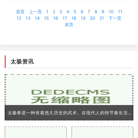
后
首页
上一页
1
2
3
4
5
6
7
8
9
10
11
12
13
14
15
16
17
18
19
20
21
下一页
末页
太极资讯
太极拳是一种有着悠久历史的武术。在现代人的快节奏生活中，练习太极拳不仅可以达到锻炼身体，保持健康的作用，还可以舒缓心情、提高内在修养。要想练好太极拳，需要掌握以下