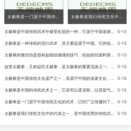
太极拳是一门源于中国传统文化的武术，已经广泛传播到了全世界各地。它不仅是一种给人们提供了自我防卫技能的技术，同时也提供了许多身体和心理上的优势。在这篇文章中，我将
太极拳是我们传统文化中的代表之一，是中国优秀的传统武术之一。太极拳以「浑然一体，动静相成」的理念，将人体全部的活动方式统一在一起，既可以练习身体，又可以练习意志和
太极拳是中国传统武术中最受欢迎的一种，它源于中国道家文化，以其缓慢优美的动作、独特的呼吸方式和深奥的哲学思想吸引了全球范围内的学习者。作为一种身体和精神训练的综合
5-13
太极拳是一种传统的流行武术，其主要起源于中国。它的练习方法包括慢动作和呼吸技巧。人们认为通过练习太极拳，可以促进身体健康，减轻压力，提高灵活性和平衡性。如果不正确
5-13
太极拳的缠丝劲是指有如细丝缠绕的技巧，恰如纺织面料那样，由此得名。在太极拳中，缠丝劲是指在进行技法招式时，让自己的手臂、手指、身体等各方面比较细微的部位如同丝线一
5-13
赵堡太极拳，又称赵氏太极拳，是太极拳的重要流派之一。实现广泛流传于中国海内外，但是，目前国家并没有承认赵堡太极拳的地位。为什么国家不承认赵堡太极拳呢？这里就详细介
5-13
太极拳是中国传统文化遗产之一，其源于中国的道家文化，并融合了武术、哲学、医学、音乐等多种元素，是一种具有文化底蕴和武术艺术性的综合性拳术运动。太极拳的特点之一是它
5-13
太极拳是中国的传统武术之一，它讲究以柔克刚，以意驭气，内外兼修，强身健体，修心养性，可以调养人体的内分泌系统，促进血液循环，提高免疫力，并可以培养身体的自我防御能
5-13
太极拳是一门源于中国传统文化的武术，已经广泛传播到了全世界各地。它不仅是一种给人们提供了自我防卫技能的技术，同时也提供了许多身体和心理上的优势。在这篇文章中，我将
5-13
太极拳是我们传统文化中的代表之一，是中国优秀的传统武术之一。太极拳以「浑然一体，动静相成」的理念，将人体全部的活动方式统一在一起，既可以练习身体，又可以练习意志和
5-13