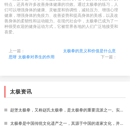
特点，还具有许多改善身体健康的功效。通过太极拳的练习，人
们可以增强身体的健康、灵敏度和协调性，减轻压力、增强心理
健康，增强身体的免疫力、改善姿势和提高身体的美感，以及改
善身体的柔韧性和运动能力。在现代社会中，太极拳已成为了一
种很受欢迎的健身运动方式，它被世界各地的人们广泛地接受和
喜爱。
上一篇：
太极拳的意义和价值是什么意
思呀
太极拳对养生的作用
下一篇：
太极资讯
赵堡太极拳，又称赵氏太极拳，是太极拳的重要流派之一。实现广泛流传于中国海内外，但是，目前国家并没有承认赵堡太极拳的地位。为什么国家不承认赵堡太极拳呢？这里就详细介
太极拳是中国传统文化遗产之一，其源于中国的道家文化，并融合了武术、哲学、医学、音乐等多种元素，是一种具有文化底蕴和武术艺术性的综合性拳术运动。太极拳的特点之一是它