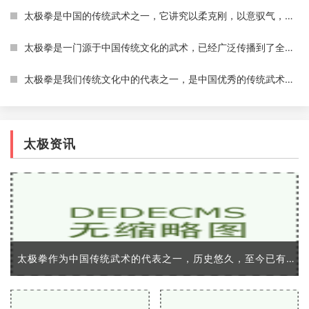
太极拳是中国的传统武术之一，它讲究以柔克刚，以意驭气，内外兼修，强身健体，修心养性，可以调养人体的内分泌系统，促进血液循环，提高免疫力，并可以培养身体的自我防御能
太极拳是一门源于中国传统文化的武术，已经广泛传播到了全世界各地。它不仅是一种给人们提供了自我防卫技能的技术，同时也提供了许多身体和心理上的优势。在这篇文章中，我将
太极拳是我们传统文化中的代表之一，是中国优秀的传统武术之一。太极拳以「浑然一体，动静相成」的理念，将人体全部的活动方式统一在一起，既可以练习身体，又可以练习意志和
太极资讯
太极拳作为中国传统武术的代表之一，历史悠久，至今已有数百年。它不仅是一种身心养生运动，同时也是中华文化的重要组成部分，拥有广泛的社会认同和支持，其意义和价值是非常