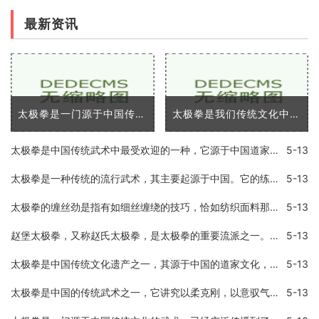
最新资讯
太极拳是一门源于中国传统文化的武术，已经广泛传播到了全世界各地。它不仅是一种给人们提供了自我防卫技能的技术，同时也提供了许多身体和心理上的优势。在这篇文章中，我将
太极拳是我们传统文化中的代表之一，是中国优秀的传统武术之一。太极拳以「浑然一体，动静相成」的理念，将人体全部的活动方式统一在一起，既可以练习身体，又可以练习意志和
太极拳是中国传统武术中最受欢迎的一种，它源于中国道家文化，以其缓慢优美的动作、独特的呼吸方式和深奥的哲学思想吸引了全球范围内的学习者。作为一种身体和精神训练的综合
5-13
太极拳是一种传统的流行武术，其主要起源于中国。它的练习方法包括慢动作和呼吸技巧。人们认为通过练习太极拳，可以促进身体健康，减轻压力，提高灵活性和平衡性。如果不正确
5-13
太极拳的缠丝劲是指有如细丝缠绕的技巧，恰如纺织面料那样，由此得名。在太极拳中，缠丝劲是指在进行技法招式时，让自己的手臂、手指、身体等各方面比较细微的部位如同丝线一
5-13
赵堡太极拳，又称赵氏太极拳，是太极拳的重要流派之一。实现广泛流传于中国海内外，但是，目前国家并没有承认赵堡太极拳的地位。为什么国家不承认赵堡太极拳呢？这里就详细介
5-13
太极拳是中国传统文化遗产之一，其源于中国的道家文化，并融合了武术、哲学、医学、音乐等多种元素，是一种具有文化底蕴和武术艺术性的综合性拳术运动。太极拳的特点之一是它
5-13
太极拳是中国的传统武术之一，它讲究以柔克刚，以意驭气，内外兼修，强身健体，修心养性，可以调养人体的内分泌系统，促进血液循环，提高免疫力，并可以培养身体的自我防御能
5-13