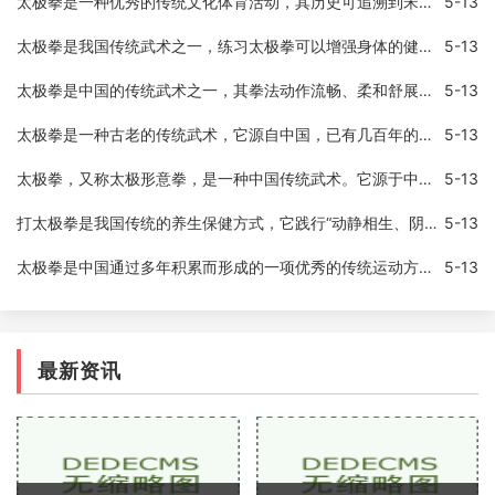
太极拳是一种优秀的传统文化体育活动，其历史可追溯到宋代，现在被广泛应用于健身、疏导通经以及情志调节等多个领域。对于经常打太极拳是否有好处和坏处，一直是一个备受关注
5-13
太极拳是我国传统武术之一，练习太极拳可以增强身体的健康和内功。作为太极拳中的基本动作之一，蹬腿不仅可以锻炼下肢力量，还可以提高身体的柔韧性和协调性。今天我们就来介
5-13
太极拳是中国的传统武术之一，其拳法动作流畅、柔和舒展，以柔克刚，以缓为快，以柔顺化刚强，以小胜大，以不动应万变的特点著称，代表着中国武术的高超境界和深邃内涵。而太
5-13
太极拳是一种古老的传统武术，它源自中国，已有几百年的历史。太极拳注重内功和外功的结合，同时强调身心的和谐，它被认为是一种有效的身体健身方式，也能帮助人们调整心态。
5-13
太极拳，又称太极形意拳，是一种中国传统武术。它源于中国道家的一种哲学思想，认为一切事物都是由两种相反的力量所组成，即阴阳。太极拳讲究“柔中带刚”，通过缓慢的动作和
5-13
打太极拳是我国传统的养生保健方式，它践行“动静相生、阴阳调和”的理念，不仅能够增强身体的抵抗力，还可以放松身心，缓解压力。有些人在练习太极拳之后，会发现自己的失眠
5-13
太极拳是中国通过多年积累而形成的一项优秀的传统运动方式。它已成为世界知名的健身运动形式之一。太极拳通过舒缓的身体动作和深度呼吸，有效地增强身体的柔顺度、平衡能力、
5-13
最新资讯