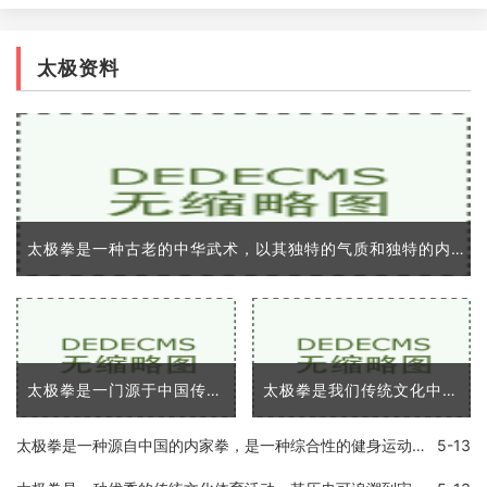
太极资料
太极拳是一种古老的中华武术，以其独特的气质和独特的内在修炼而闻名于世。太极拳的意义涵盖了很多方面，既能锻炼身体健康，又能修炼内心修养，同时也体现了中华文化的精髓和
太极拳是一门源于中国传统文化的武术，已经广泛传播到了全世界各地。它不仅是一种给人们提供了自我防卫技能的技术，同时也提供了许多身体和心理上的优势。在这篇文章中，我将
太极拳是我们传统文化中的代表之一，是中国优秀的传统武术之一。太极拳以「浑然一体，动静相成」的理念，将人体全部的活动方式统一在一起，既可以练习身体，又可以练习意志和
太极拳是一种源自中国的内家拳，是一种综合性的健身运动，以静制动，形式独特，具有超凡的身体控制力和动作美感。太极拳在中国已经流传了几百年，目前已经成为了世界各地广为
5-13