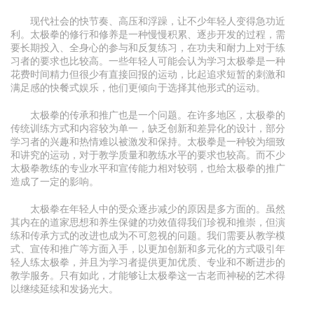
现代社会的快节奏、高压和浮躁，让不少年轻人变得急功近
利。太极拳的修行和修养是一种慢慢积累、逐步开发的过程，需
要长期投入、全身心的参与和反复练习，在功夫和耐力上对于练
习者的要求也比较高。一些年轻人可能会认为学习太极拳是一种
花费时间精力但很少有直接回报的运动，比起追求短暂的刺激和
满足感的快餐式娱乐，他们更倾向于选择其他形式的运动。
太极拳的传承和推广也是一个问题。在许多地区，太极拳的
传统训练方式和内容较为单一，缺乏创新和差异化的设计，部分
学习者的兴趣和热情难以被激发和保持。太极拳是一种较为细致
和讲究的运动，对于教学质量和教练水平的要求也较高。而不少
太极拳教练的专业水平和宣传能力相对较弱，也给太极拳的推广
造成了一定的影响。
太极拳在年轻人中的受众逐步减少的原因是多方面的。虽然
其内在的道家思想和养生保健的功效值得我们珍视和推崇，但演
练和传承方式的改进也成为不可忽视的问题。我们需要从教学模
式、宣传和推广等方面入手，以更加创新和多元化的方式吸引年
轻人练太极拳，并且为学习者提供更加优质、专业和不断进步的
教学服务。只有如此，才能够让太极拳这一古老而神秘的艺术得
以继续延续和发扬光大。