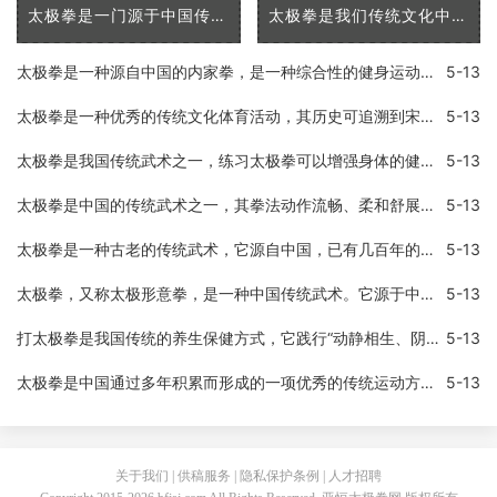
太极拳是一门源于中国传统文化的武术，已经广泛传播到了全世界各地。它不仅是一种给人们提供了自我防卫技能的技术，同时也提供了许多身体和心理上的优势。在这篇文章中，我将
太极拳是我们传统文化中的代表之一，是中国优秀的传统武术之一。太极拳以「浑然一体，动静相成」的理念，将人体全部的活动方式统一在一起，既可以练习身体，又可以练习意志和
太极拳是一种源自中国的内家拳，是一种综合性的健身运动，以静制动，形式独特，具有超凡的身体控制力和动作美感。太极拳在中国已经流传了几百年，目前已经成为了世界各地广为
5-13
太极拳是一种优秀的传统文化体育活动，其历史可追溯到宋代，现在被广泛应用于健身、疏导通经以及情志调节等多个领域。对于经常打太极拳是否有好处和坏处，一直是一个备受关注
5-13
太极拳是我国传统武术之一，练习太极拳可以增强身体的健康和内功。作为太极拳中的基本动作之一，蹬腿不仅可以锻炼下肢力量，还可以提高身体的柔韧性和协调性。今天我们就来介
5-13
太极拳是中国的传统武术之一，其拳法动作流畅、柔和舒展，以柔克刚，以缓为快，以柔顺化刚强，以小胜大，以不动应万变的特点著称，代表着中国武术的高超境界和深邃内涵。而太
5-13
太极拳是一种古老的传统武术，它源自中国，已有几百年的历史。太极拳注重内功和外功的结合，同时强调身心的和谐，它被认为是一种有效的身体健身方式，也能帮助人们调整心态。
5-13
太极拳，又称太极形意拳，是一种中国传统武术。它源于中国道家的一种哲学思想，认为一切事物都是由两种相反的力量所组成，即阴阳。太极拳讲究“柔中带刚”，通过缓慢的动作和
5-13
打太极拳是我国传统的养生保健方式，它践行“动静相生、阴阳调和”的理念，不仅能够增强身体的抵抗力，还可以放松身心，缓解压力。有些人在练习太极拳之后，会发现自己的失眠
5-13
太极拳是中国通过多年积累而形成的一项优秀的传统运动方式。它已成为世界知名的健身运动形式之一。太极拳通过舒缓的身体动作和深度呼吸，有效地增强身体的柔顺度、平衡能力、
5-13
关于我们 | 供稿服务 | 隐私保护条例 | 人才招聘