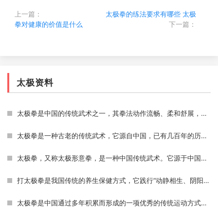
上一篇：
太极拳的练法要求有哪些
太极
拳对健康的价值是什么
下一篇：
太极资料
太极拳是中国的传统武术之一，其拳法动作流畅、柔和舒展，以柔克刚，以缓为快，以柔顺化刚强，以小胜大，以不动应万变的特点著称，代表着中国武术的高超境界和深邃内涵。而太
太极拳是一种古老的传统武术，它源自中国，已有几百年的历史。太极拳注重内功和外功的结合，同时强调身心的和谐，它被认为是一种有效的身体健身方式，也能帮助人们调整心态。
太极拳，又称太极形意拳，是一种中国传统武术。它源于中国道家的一种哲学思想，认为一切事物都是由两种相反的力量所组成，即阴阳。太极拳讲究“柔中带刚”，通过缓慢的动作和
打太极拳是我国传统的养生保健方式，它践行“动静相生、阴阳调和”的理念，不仅能够增强身体的抵抗力，还可以放松身心，缓解压力。有些人在练习太极拳之后，会发现自己的失眠
太极拳是中国通过多年积累而形成的一项优秀的传统运动方式。它已成为世界知名的健身运动形式之一。太极拳通过舒缓的身体动作和深度呼吸，有效地增强身体的柔顺度、平衡能力、