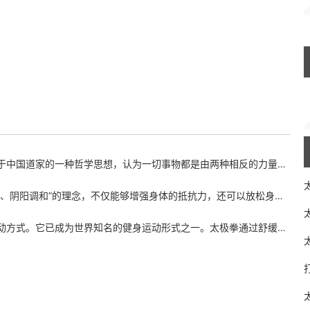
认为一切事物都是由两种相反的力量所组成，即阴阳。太极拳讲究“柔中带刚”，通过缓慢的动作和
能够增强身体的抵抗力，还可以放松身心，缓解压力。有些人在练习太极拳之后，会发现自己的失眠
健身运动形式之一。太极拳通过舒缓的身体动作和深度呼吸，有效地增强身体的柔顺度、平衡能力、