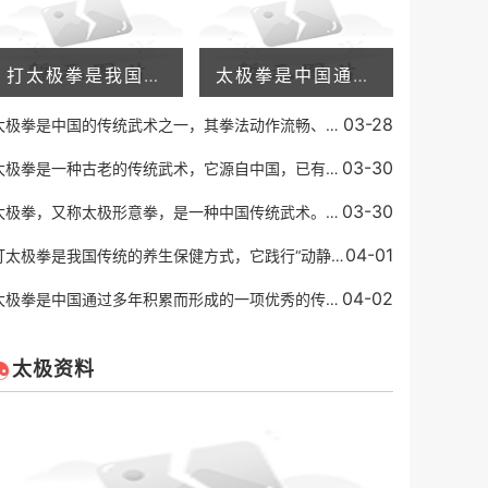
打太极拳是我国传统的养生保健方式，它践行“动静相生、阴阳调和”的理念，不仅能够增强身体的抵抗力，还可以放松身心，缓解压力。有些人在练习太极拳之后，会发现自己的失眠
太极拳是中国通过多年积累而形成的一项优秀的传统运动方式。它已成为世界知名的健身运动形式之一。太极拳通过舒缓的身体动作和深度呼吸，有效地增强身体的柔顺度、平衡能力、
03-28
太极拳是中国的传统武术之一，其拳法动作流畅、柔和舒展，以柔克刚，以缓为快，以柔顺化刚强，以小胜大，以不动应万变的特点著称，代表着中国武术的高超境界和深邃内涵。而太
03-30
太极拳是一种古老的传统武术，它源自中国，已有几百年的历史。太极拳注重内功和外功的结合，同时强调身心的和谐，它被认为是一种有效的身体健身方式，也能帮助人们调整心态。
03-30
太极拳，又称太极形意拳，是一种中国传统武术。它源于中国道家的一种哲学思想，认为一切事物都是由两种相反的力量所组成，即阴阳。太极拳讲究“柔中带刚”，通过缓慢的动作和
04-01
打太极拳是我国传统的养生保健方式，它践行“动静相生、阴阳调和”的理念，不仅能够增强身体的抵抗力，还可以放松身心，缓解压力。有些人在练习太极拳之后，会发现自己的失眠
04-02
太极拳是中国通过多年积累而形成的一项优秀的传统运动方式。它已成为世界知名的健身运动形式之一。太极拳通过舒缓的身体动作和深度呼吸，有效地增强身体的柔顺度、平衡能力、
太极资料