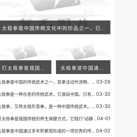
太极拳是中国传统文化中的珍品之一，已经被广泛传播到了全世界，很多人都喜欢练习这项运动。太极拳基本功是太极拳练习中最为关键的部分，也是太极拳的灵魂所在。太极拳基本功
打太极拳是我国传统的养生保健方式，它践行“动静相生、阴阳调和”的理念，不仅能够增强身体的抵抗力，还可以放松身心，缓解压力。有些人在练习太极拳之后，会发现自己的失眠
太极拳是中国通过多年积累而形成的一项优秀的传统运动方式。它已成为世界知名的健身运动形式之一。太极拳通过舒缓的身体动作和深度呼吸，有效地增强身体的柔顺度、平衡能力、
03-28
太极拳是中国的传统武术之一，其拳法动作流畅、柔和舒展，以柔克刚，以缓为快，以柔顺化刚强，以小胜大，以不动应万变的特点著称，代表着中国武术的高超境界和深邃内涵。而太
03-30
太极拳是一种古老的传统武术，它源自中国，已有几百年的历史。太极拳注重内功和外功的结合，同时强调身心的和谐，它被认为是一种有效的身体健身方式，也能帮助人们调整心态。
03-30
太极拳，又称太极形意拳，是一种中国传统武术。它源于中国道家的一种哲学思想，认为一切事物都是由两种相反的力量所组成，即阴阳。太极拳讲究“柔中带刚”，通过缓慢的动作和
04-01
打太极拳是我国传统的养生保健方式，它践行“动静相生、阴阳调和”的理念，不仅能够增强身体的抵抗力，还可以放松身心，缓解压力。有些人在练习太极拳之后，会发现自己的失眠
04-02
太极拳是中国通过多年积累而形成的一项优秀的传统运动方式。它已成为世界知名的健身运动形式之一。太极拳通过舒缓的身体动作和深度呼吸，有效地增强身体的柔顺度、平衡能力、