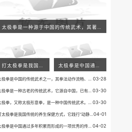
太极拳是一种源于中国的传统武术，其著名的特点之一就是以缓慢的动作、优美的姿势和舒展的呼吸来实现身心和谐。太极拳已被证明有许多好处，包括保持身体健康、增强平衡和灵活
打太极拳是我国传统的养生保健方式，它践行“动静相生、阴阳调和”的理念，不仅能够增强身体的抵抗力，还可以放松身心，缓解压力。有些人在练习太极拳之后，会发现自己的失眠
太极拳是中国通过多年积累而形成的一项优秀的传统运动方式。它已成为世界知名的健身运动形式之一。太极拳通过舒缓的身体动作和深度呼吸，有效地增强身体的柔顺度、平衡能力、
03-28
太极拳是中国的传统武术之一，其拳法动作流畅、柔和舒展，以柔克刚，以缓为快，以柔顺化刚强，以小胜大，以不动应万变的特点著称，代表着中国武术的高超境界和深邃内涵。而太
03-30
太极拳是一种古老的传统武术，它源自中国，已有几百年的历史。太极拳注重内功和外功的结合，同时强调身心的和谐，它被认为是一种有效的身体健身方式，也能帮助人们调整心态。
03-30
太极拳，又称太极形意拳，是一种中国传统武术。它源于中国道家的一种哲学思想，认为一切事物都是由两种相反的力量所组成，即阴阳。太极拳讲究“柔中带刚”，通过缓慢的动作和
04-01
打太极拳是我国传统的养生保健方式，它践行“动静相生、阴阳调和”的理念，不仅能够增强身体的抵抗力，还可以放松身心，缓解压力。有些人在练习太极拳之后，会发现自己的失眠
04-02
太极拳是中国通过多年积累而形成的一项优秀的传统运动方式。它已成为世界知名的健身运动形式之一。太极拳通过舒缓的身体动作和深度呼吸，有效地增强身体的柔顺度、平衡能力、