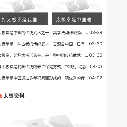
打太极拳是我国传统的养生保健方式，它践行“动静相生、阴阳调和”的理念，不仅能够增强身体的抵抗力，还可以放松身心，缓解压力。有些人在练习太极拳之后，会发现自己的失眠
太极拳是中国通过多年积累而形成的一项优秀的传统运动方式。它已成为世界知名的健身运动形式之一。太极拳通过舒缓的身体动作和深度呼吸，有效地增强身体的柔顺度、平衡能力、
03-28
太极拳是中国的传统武术之一，其拳法动作流畅、柔和舒展，以柔克刚，以缓为快，以柔顺化刚强，以小胜大，以不动应万变的特点著称，代表着中国武术的高超境界和深邃内涵。而太
03-30
太极拳是一种古老的传统武术，它源自中国，已有几百年的历史。太极拳注重内功和外功的结合，同时强调身心的和谐，它被认为是一种有效的身体健身方式，也能帮助人们调整心态。
03-30
太极拳，又称太极形意拳，是一种中国传统武术。它源于中国道家的一种哲学思想，认为一切事物都是由两种相反的力量所组成，即阴阳。太极拳讲究“柔中带刚”，通过缓慢的动作和
04-01
打太极拳是我国传统的养生保健方式，它践行“动静相生、阴阳调和”的理念，不仅能够增强身体的抵抗力，还可以放松身心，缓解压力。有些人在练习太极拳之后，会发现自己的失眠
04-02
太极拳是中国通过多年积累而形成的一项优秀的传统运动方式。它已成为世界知名的健身运动形式之一。太极拳通过舒缓的身体动作和深度呼吸，有效地增强身体的柔顺度、平衡能力、
太极资料