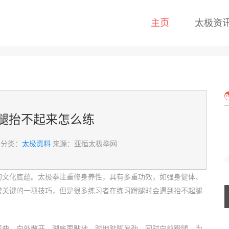
主页
太极资
腿抬不起来怎么练
分类：
太极资料
来源：亚恒太极拳网
的文化底蕴。太极拳注重修身养性，具有多重功效，如强身健体、
常关键的一项技巧，但是很多练习者在练习蹬腿时会遇到抬不起腿
弯曲，向外散开，脚底要贴地。踏地踮脚发劲，同时向前蹬腿。为