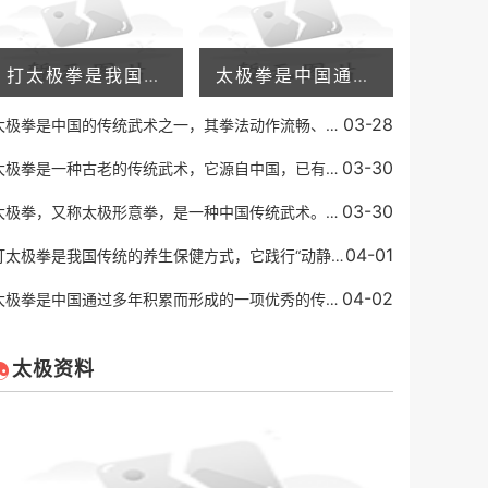
打太极拳是我国传统的养生保健方式，它践行“动静相生、阴阳调和”的理念，不仅能够增强身体的抵抗力，还可以放松身心，缓解压力。有些人在练习太极拳之后，会发现自己的失眠
太极拳是中国通过多年积累而形成的一项优秀的传统运动方式。它已成为世界知名的健身运动形式之一。太极拳通过舒缓的身体动作和深度呼吸，有效地增强身体的柔顺度、平衡能力、
03-28
太极拳是中国的传统武术之一，其拳法动作流畅、柔和舒展，以柔克刚，以缓为快，以柔顺化刚强，以小胜大，以不动应万变的特点著称，代表着中国武术的高超境界和深邃内涵。而太
03-30
太极拳是一种古老的传统武术，它源自中国，已有几百年的历史。太极拳注重内功和外功的结合，同时强调身心的和谐，它被认为是一种有效的身体健身方式，也能帮助人们调整心态。
03-30
太极拳，又称太极形意拳，是一种中国传统武术。它源于中国道家的一种哲学思想，认为一切事物都是由两种相反的力量所组成，即阴阳。太极拳讲究“柔中带刚”，通过缓慢的动作和
04-01
打太极拳是我国传统的养生保健方式，它践行“动静相生、阴阳调和”的理念，不仅能够增强身体的抵抗力，还可以放松身心，缓解压力。有些人在练习太极拳之后，会发现自己的失眠
04-02
太极拳是中国通过多年积累而形成的一项优秀的传统运动方式。它已成为世界知名的健身运动形式之一。太极拳通过舒缓的身体动作和深度呼吸，有效地增强身体的柔顺度、平衡能力、
太极资料