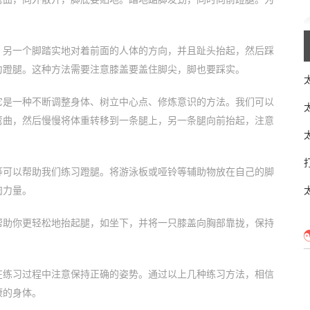
，另一个脚踏实地对着前面的人体的方向，并且趾头抬起，然后踩
力蹬腿。这种方法需要注意膝盖要盖住脚尖，脚也要踩实。
它是一种不断调整身体、树立中心点、修炼意识的方法。我们可以
弯曲，然后慢慢将体重转移到一条腿上，另一条腿向前抬起，注意
等可以帮助我们练习蹬腿。将游泳板或哑铃等辅助物放在自己的脚
肉力量。
帮助你更轻松地抬起腿，如坐下，并将一只膝盖向胸部靠拢，保持
在练习过程中注意保持正确的姿势。通过以上几种练习方法，相信
康的身体。