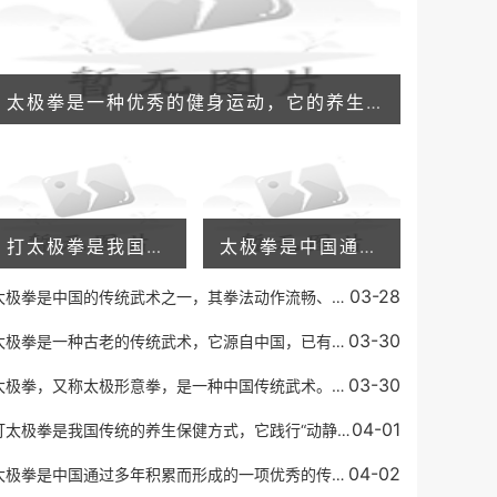
太极拳是一种优秀的健身运动，它的养生保健作用非常显著。太极拳体现了中华传统文化的特点，运动过程中呼吸和思维的调整更能增强身体的免疫力，达到养生的效果。下面是太极拳
打太极拳是我国传统的养生保健方式，它践行“动静相生、阴阳调和”的理念，不仅能够增强身体的抵抗力，还可以放松身心，缓解压力。有些人在练习太极拳之后，会发现自己的失眠
太极拳是中国通过多年积累而形成的一项优秀的传统运动方式。它已成为世界知名的健身运动形式之一。太极拳通过舒缓的身体动作和深度呼吸，有效地增强身体的柔顺度、平衡能力、
03-28
太极拳是中国的传统武术之一，其拳法动作流畅、柔和舒展，以柔克刚，以缓为快，以柔顺化刚强，以小胜大，以不动应万变的特点著称，代表着中国武术的高超境界和深邃内涵。而太
03-30
太极拳是一种古老的传统武术，它源自中国，已有几百年的历史。太极拳注重内功和外功的结合，同时强调身心的和谐，它被认为是一种有效的身体健身方式，也能帮助人们调整心态。
03-30
太极拳，又称太极形意拳，是一种中国传统武术。它源于中国道家的一种哲学思想，认为一切事物都是由两种相反的力量所组成，即阴阳。太极拳讲究“柔中带刚”，通过缓慢的动作和
04-01
打太极拳是我国传统的养生保健方式，它践行“动静相生、阴阳调和”的理念，不仅能够增强身体的抵抗力，还可以放松身心，缓解压力。有些人在练习太极拳之后，会发现自己的失眠
04-02
太极拳是中国通过多年积累而形成的一项优秀的传统运动方式。它已成为世界知名的健身运动形式之一。太极拳通过舒缓的身体动作和深度呼吸，有效地增强身体的柔顺度、平衡能力、