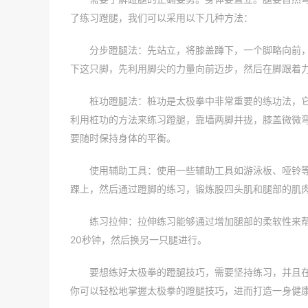
了练习蹬腿，我们可以采用以下几种方法：
分步蹬腿法：先站立，将膝盖蹲下，一个脚略向前
下这只脚，先利用脚尖的力量向前迈步，然后在脚跟着
桩功蹬腿法：桩功是太极拳中非常重要的练功法，
利用桩功的方法来练习蹬腿，靠墙两脚并拢，膝盖微微
要随时保持身体的平衡。
使用辅助工具：使用一些辅助工具如游泳板、哑铃
踝上，然后通过蹬脚的练习，锻炼股四头肌和腿部的肌
练习拉伸：拉伸练习能够通过增加腿部的柔软性来
20秒钟，然后换另一只腿进行。
要想练好太极拳的蹬腿技巧，需要坚持练习，并且
你可以轻松地掌握太极拳的蹬腿技巧，进而打造一身健