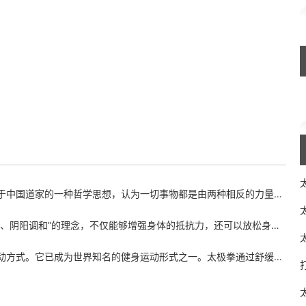
认为一切事物都是由两种相反的力量所组成，即阴阳。太极拳讲究“柔中带刚”，通过缓慢的动作和
能够增强身体的抵抗力，还可以放松身心，缓解压力。有些人在练习太极拳之后，会发现自己的失眠
健身运动形式之一。太极拳通过舒缓的身体动作和深度呼吸，有效地增强身体的柔顺度、平衡能力、