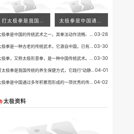
打太极拳是我国传统的养生保健方式，它践行“动静相生、阴阳调和”的理念，不仅能够增强身体的抵抗力，还可以放松身心，缓解压力。有些人在练习太极拳之后，会发现自己的失眠
太极拳是中国通过多年积累而形成的一项优秀的传统运动方式。它已成为世界知名的健身运动形式之一。太极拳通过舒缓的身体动作和深度呼吸，有效地增强身体的柔顺度、平衡能力、
03-28
太极拳是中国的传统武术之一，其拳法动作流畅、柔和舒展，以柔克刚，以缓为快，以柔顺化刚强，以小胜大，以不动应万变的特点著称，代表着中国武术的高超境界和深邃内涵。而太
03-30
太极拳是一种古老的传统武术，它源自中国，已有几百年的历史。太极拳注重内功和外功的结合，同时强调身心的和谐，它被认为是一种有效的身体健身方式，也能帮助人们调整心态。
03-30
太极拳，又称太极形意拳，是一种中国传统武术。它源于中国道家的一种哲学思想，认为一切事物都是由两种相反的力量所组成，即阴阳。太极拳讲究“柔中带刚”，通过缓慢的动作和
04-01
打太极拳是我国传统的养生保健方式，它践行“动静相生、阴阳调和”的理念，不仅能够增强身体的抵抗力，还可以放松身心，缓解压力。有些人在练习太极拳之后，会发现自己的失眠
04-02
太极拳是中国通过多年积累而形成的一项优秀的传统运动方式。它已成为世界知名的健身运动形式之一。太极拳通过舒缓的身体动作和深度呼吸，有效地增强身体的柔顺度、平衡能力、
太极资料