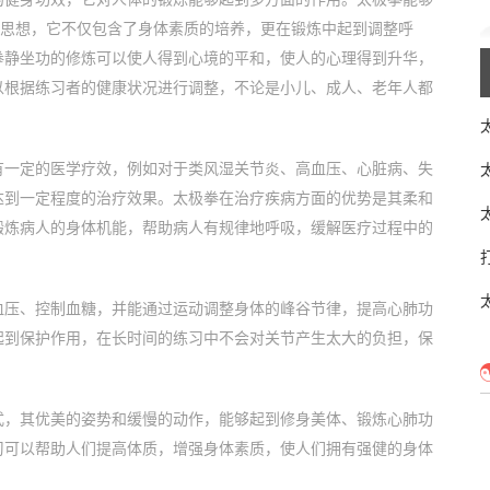
的思想，它不仅包含了身体素质的培养，更在锻炼中起到调整呼
拳静坐功的修炼可以使人得到心境的平和，使人的心理得到升华，
以根据练习者的健康状况进行调整，不论是小儿、成人、老年人都
有一定的医学疗效，例如对于类风湿关节炎、高血压、心脏病、失
达到一定程度的治疗效果。太极拳在治疗疾病方面的优势是其柔和
锻炼病人的身体机能，帮助病人有规律地呼吸，缓解医疗过程中的
血压、控制血糖，并能通过运动调整身体的峰谷节律，提高心肺功
起到保护作用，在长时间的练习中不会对关节产生太大的负担，保
式，其优美的姿势和缓慢的动作，能够起到修身美体、锻炼心肺功
习可以帮助人们提高体质，增强身体素质，使人们拥有强健的身体