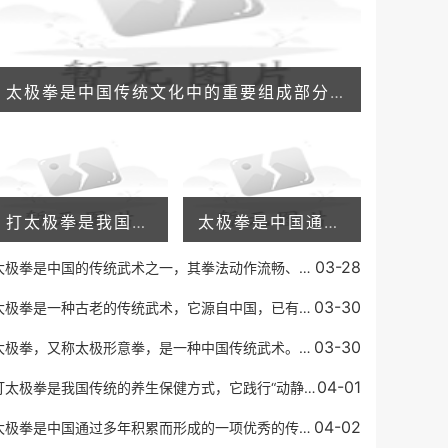
太极拳是中国传统文化中的重要组成部分，它不仅具备优秀的健身效果，还有很多其他的功效和作用。下面我们就来详细介绍一下太极拳的功能有哪些。强身健体太极拳是一种优秀的健
打太极拳是我国传统的养生保健方式，它践行“动静相生、阴阳调和”的理念，不仅能够增强身体的抵抗力，还可以放松身心，缓解压力。有些人在练习太极拳之后，会发现自己的失眠
太极拳是中国通过多年积累而形成的一项优秀的传统运动方式。它已成为世界知名的健身运动形式之一。太极拳通过舒缓的身体动作和深度呼吸，有效地增强身体的柔顺度、平衡能力、
03-28
太极拳是中国的传统武术之一，其拳法动作流畅、柔和舒展，以柔克刚，以缓为快，以柔顺化刚强，以小胜大，以不动应万变的特点著称，代表着中国武术的高超境界和深邃内涵。而太
03-30
太极拳是一种古老的传统武术，它源自中国，已有几百年的历史。太极拳注重内功和外功的结合，同时强调身心的和谐，它被认为是一种有效的身体健身方式，也能帮助人们调整心态。
03-30
太极拳，又称太极形意拳，是一种中国传统武术。它源于中国道家的一种哲学思想，认为一切事物都是由两种相反的力量所组成，即阴阳。太极拳讲究“柔中带刚”，通过缓慢的动作和
04-01
打太极拳是我国传统的养生保健方式，它践行“动静相生、阴阳调和”的理念，不仅能够增强身体的抵抗力，还可以放松身心，缓解压力。有些人在练习太极拳之后，会发现自己的失眠
04-02
太极拳是中国通过多年积累而形成的一项优秀的传统运动方式。它已成为世界知名的健身运动形式之一。太极拳通过舒缓的身体动作和深度呼吸，有效地增强身体的柔顺度、平衡能力、