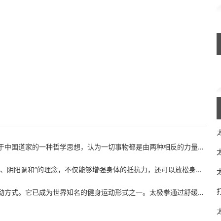
认为一切事物都是由两种相反的力量所组成，即阴阳。太极拳讲究“柔中带刚”，通过缓慢的动作和
能够增强身体的抵抗力，还可以放松身心，缓解压力。有些人在练习太极拳之后，会发现自己的失眠
健身运动形式之一。太极拳通过舒缓的身体动作和深度呼吸，有效地增强身体的柔顺度、平衡能力、