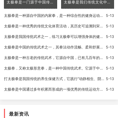
太极拳是一门源于中国传统文化的武术，已经广泛传播到了全世界各地。它不仅是一种给人们提供了自我防卫技能的技术，同时也提供了许多身体和心理上的优势。在这篇文章中，我将
太极拳是我们传统文化中的代表之一，是中国优秀的传统武术之一。太极拳以「浑然一体，动静相成」的理念，将人体全部的活动方式统一在一起，既可以练习身体，又可以练习意志和
太极拳是一种源自中国的内家拳，是一种综合性的健身运动，以静制动，形式独特，具有超凡的身体控制力和动作美感。太极拳在中国已经流传了几百年，目前已经成为了世界各地广为
5-13
太极拳是一种优秀的传统文化体育活动，其历史可追溯到宋代，现在被广泛应用于健身、疏导通经以及情志调节等多个领域。对于经常打太极拳是否有好处和坏处，一直是一个备受关注
5-13
太极拳是我国传统武术之一，练习太极拳可以增强身体的健康和内功。作为太极拳中的基本动作之一，蹬腿不仅可以锻炼下肢力量，还可以提高身体的柔韧性和协调性。今天我们就来介
5-13
太极拳是中国的传统武术之一，其拳法动作流畅、柔和舒展，以柔克刚，以缓为快，以柔顺化刚强，以小胜大，以不动应万变的特点著称，代表着中国武术的高超境界和深邃内涵。而太
5-13
太极拳是一种古老的传统武术，它源自中国，已有几百年的历史。太极拳注重内功和外功的结合，同时强调身心的和谐，它被认为是一种有效的身体健身方式，也能帮助人们调整心态。
5-13
太极拳，又称太极形意拳，是一种中国传统武术。它源于中国道家的一种哲学思想，认为一切事物都是由两种相反的力量所组成，即阴阳。太极拳讲究“柔中带刚”，通过缓慢的动作和
5-13
打太极拳是我国传统的养生保健方式，它践行“动静相生、阴阳调和”的理念，不仅能够增强身体的抵抗力，还可以放松身心，缓解压力。有些人在练习太极拳之后，会发现自己的失眠
5-13
太极拳是中国通过多年积累而形成的一项优秀的传统运动方式。它已成为世界知名的健身运动形式之一。太极拳通过舒缓的身体动作和深度呼吸，有效地增强身体的柔顺度、平衡能力、
5-13
最新资讯