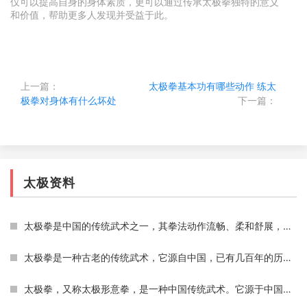
仅可以提高自身的身体素质，更可以通过传承太极拳独特的意义
和价值，帮助更多人发现并受益于此。
上一篇：
太极拳基本功有哪些动作
练太
极拳对身体有什么坏处
下一篇：
太极资料
太极拳是中国的传统武术之一，其拳法动作流畅、柔和舒展，以柔克刚，以缓为快，以柔顺化刚强，以小胜大，以不动应万变的特点著称，代表着中国武术的高超境界和深邃内涵。而太
太极拳是一种古老的传统武术，它源自中国，已有几百年的历史。太极拳注重内功和外功的结合，同时强调身心的和谐，它被认为是一种有效的身体健身方式，也能帮助人们调整心态。
太极拳，又称太极形意拳，是一种中国传统武术。它源于中国道家的一种哲学思想，认为一切事物都是由两种相反的力量所组成，即阴阳。太极拳讲究“柔中带刚”，通过缓慢的动作和