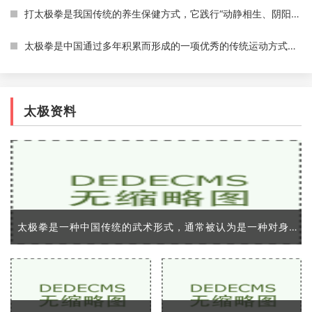
打太极拳是我国传统的养生保健方式，它践行“动静相生、阴阳调和”的理念，不仅能够增强身体的抵抗力，还可以放松身心，缓解压力。有些人在练习太极拳之后，会发现自己的失眠
太极拳是中国通过多年积累而形成的一项优秀的传统运动方式。它已成为世界知名的健身运动形式之一。太极拳通过舒缓的身体动作和深度呼吸，有效地增强身体的柔顺度、平衡能力、
太极资料
太极拳是一种中国传统的武术形式，通常被认为是一种对身体和灵魂的修炼。而太极则是太极拳中最为重要的概念之一，它是一种哲学思想，代表着中国古代的一种宇宙观，是对整个宇