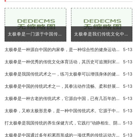
太极拳是一门源于中国传统文化的武术，已经广泛传播到了全世界各地。它不仅是一种给人们提供了自我防卫技能的技术，同时也提供了许多身体和心理上的优势。在这篇文章中，我将
太极拳是我们传统文化中的代表之一，是中国优秀的传统武术之一。太极拳以「浑然一体，动静相成」的理念，将人体全部的活动方式统一在一起，既可以练习身体，又可以练习意志和
太极拳是一种源自中国的内家拳，是一种综合性的健身运动，以静制动，形式独特，具有超凡的身体控制力和动作美感。太极拳在中国已经流传了几百年，目前已经成为了世界各地广为
5-13
太极拳是一种优秀的传统文化体育活动，其历史可追溯到宋代，现在被广泛应用于健身、疏导通经以及情志调节等多个领域。对于经常打太极拳是否有好处和坏处，一直是一个备受关注
5-13
太极拳是我国传统武术之一，练习太极拳可以增强身体的健康和内功。作为太极拳中的基本动作之一，蹬腿不仅可以锻炼下肢力量，还可以提高身体的柔韧性和协调性。今天我们就来介
5-13
太极拳是中国的传统武术之一，其拳法动作流畅、柔和舒展，以柔克刚，以缓为快，以柔顺化刚强，以小胜大，以不动应万变的特点著称，代表着中国武术的高超境界和深邃内涵。而太
5-13
太极拳是一种古老的传统武术，它源自中国，已有几百年的历史。太极拳注重内功和外功的结合，同时强调身心的和谐，它被认为是一种有效的身体健身方式，也能帮助人们调整心态。
5-13
太极拳，又称太极形意拳，是一种中国传统武术。它源于中国道家的一种哲学思想，认为一切事物都是由两种相反的力量所组成，即阴阳。太极拳讲究“柔中带刚”，通过缓慢的动作和
5-13
打太极拳是我国传统的养生保健方式，它践行“动静相生、阴阳调和”的理念，不仅能够增强身体的抵抗力，还可以放松身心，缓解压力。有些人在练习太极拳之后，会发现自己的失眠
5-13
太极拳是中国通过多年积累而形成的一项优秀的传统运动方式。它已成为世界知名的健身运动形式之一。太极拳通过舒缓的身体动作和深度呼吸，有效地增强身体的柔顺度、平衡能力、
5-13