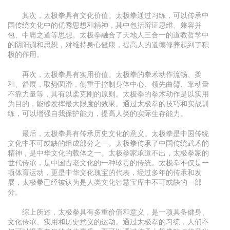
其次，太极拳具有文化价值。太极拳通过习练，可以传承中
国传统文化中的优秀思想和精神，其中包括辩证思维、兼容并
包、中庸之道等思想。太极拳融合了天地人三合一的道教哲学中
的阴阳调和思想，对维持身心健康，提高人的道德修养起到了积
极的作用。
再次，太极拳具有实用价值。太极拳的拳术动作流畅、柔
和、舒展，取势圆滑，侧重于控制身体中心、领先曲臂、靠动量
不靠力量等，具有以柔克刚的原则。太极拳的拳术动作是以实用
为目的，能够发挥最大限度的效果。通过太极拳的技巧和实战训
练，可以增强自我保护能力，提高人类的实际生存能力。
最后，太极拳具有传承历史文化的意义。太极拳是中国传统
文化中不可或缺的组成部分之一。太极拳传承了中国传统武术的
精神，是中华文化的载体之一。太极拳家承道不出，太极拳家的
世代传承，是中国古老文化的一种珍贵的传统。太极拳不仅是一
项体育运动，更是中华文化瑰宝的代表，经过多年的传承和发
展，太极拳已经被认为是人类文化智慧宝库中不可或缺的一部
分。
综上所述，太极拳具有多重价值和意义，是一项具备健身、
文化传承、实用和历史意义的运动。通过太极拳的习练，人们不