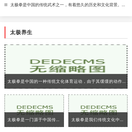
太极拳是中国的传统武术之一，有着悠久的历史和文化背景。太极拳是全身运动，它的动作流畅舒展，柔和而不失力度，可以锻炼身体，增强体质，同时也可以调整呼吸、舒缓情绪。为
太极养生
太极拳是中国的一种传统文化体育运动，由于其缓缓的动作，柔和而富有美感的动态姿势，及具有强大功效的健身作用，越来越受到全球人民的喜爱和关注。在中国，学习太极拳具有悠
太极拳是一门源于中国传统文化的武术，已经广泛传播到了全世界各地。它不仅是一种给人们提供了自我防卫技能的技术，同时也提供了许多身体和心理上的优势。在这篇文章中，我将
太极拳是我们传统文化中的代表之一，是中国优秀的传统武术之一。太极拳以「浑然一体，动静相成」的理念，将人体全部的活动方式统一在一起，既可以练习身体，又可以练习意志和