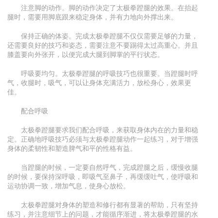
注意脚的动作。脚的动作决定了太极拳蹬腿的效果。在抬起
腿时，需要用脚底跟来稳定身体，并有力地向外撑出来。
保持正确的体姿。完成太极拳蹬腿不仅仅需要足够的力量，
还需要良好的技巧和姿态，需要注意不要踢得太过高重心。并且
膝盖要向外张开，以便完成大腿到脚掌的平行状态。
呼吸要均匀。太极拳蹬腿的呼吸技巧也很重要。当蹬腿时呼
气，收腿时，吸气，可以让身体充满活力，放松身心，效果更
佳。
配合呼吸
太极拳蹬腿要求我们配合呼吸，来获取身体内在的力量和稳
定。正确地呼吸技巧必须与太极拳蹬腿动作一起练习，对于增强
身体的柔韧性和塑造脾气和平的性格有益。
当蹬腿的时候，一定要自然呼气，完成蹬腿之后，缓慢收腿
的时候，要保持深呼吸，即吸气至鼻子，再缓缓吐气，使呼吸和
运动协调一致，增加气息，使身心放松。
太极拳蹬腿对身体的塑造和修行都有显著的帮助，只有坚持
练习，并注意细节上的问题，才能循序渐进，将太极拳蹬腿的水