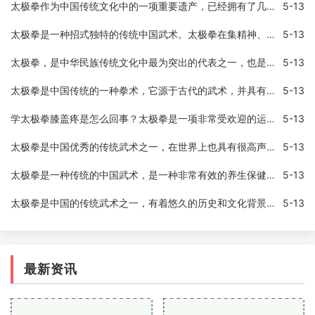
太极拳作为中国传统文化中的一项重要遗产，已经拥有了几百年的历史。随着健身风气的盛行，越来越多的人开始学习太极拳。但是，很多人在练习太极拳时都会遇到一个普遍的问题—
5-13
太极拳是一种招式独特的传统中国武术。太极拳在集精神、身体和呼吸为一体的过程中，充分发挥了物理力学的规律和原则。在太极拳实战中，只要掌握了它的力学原理，就可以运用它
5-13
太极拳，是中华民族传统文化中最为突出的代表之一，也是中国武术中最具哲理内涵的门派，其表现形式悠长柔和，虽然没有跳激烈的芭蕾舞那样的扣人心弦、震撼人心的动作，但是在
5-13
太极拳是中国传统的一种拳术，它源于古代的武术，并具有较高的文化内涵。太极拳最早是用来练习战斗的技能和防身术，现在太极拳逐渐演变为一种健身方式，现在越来越流行，甚至
5-13
学太极拳膝盖疼是怎么回事？太极拳是一项非常受欢迎的运动，它具有很多健康益处，如改善心血管功能，提高身体平衡能力和调节情绪。如果你练习太极拳时膝盖疼痛，这会影响你的
5-13
太极拳是中国优秀的传统武术之一，在世界上也具有很高声誉。太极拳作为一种以柔克刚的武术，不仅可以锻炼人体自身的柔韧性，还能让人平衡心灵与身体，有很多的健康功效。尤其
5-13
太极拳是一种传统的中国武术，是一种非常有效的养生保健术，它不仅能够锻炼身体，还能够提升人的精神健康。太极拳作为一种古老的心身运动，集中了中华文化的精华，它的养生功
5-13
太极拳是中国的传统武术之一，有着悠久的历史和文化背景。太极拳是全身运动，它的动作流畅舒展，柔和而不失力度，可以锻炼身体，增强体质，同时也可以调整呼吸、舒缓情绪。为
5-13
最新资讯