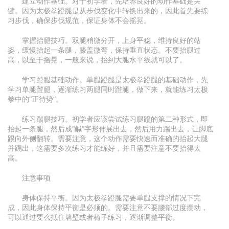
建立动作基础。对于初学者，先培养良好的动作基础是关
键。因为太极拳蹬腿是从步伐变化中转换出来的，因此首先要练
习步伐，确保步伐规范，保证身体不会摇晃。
掌握抬腿技巧。双腿稍微分开，上身平稳，维持良好的站
姿，缓慢抬起一条腿，膝盖微弯，保持垂直状态。不要抬腿过
高，以至于摇晃，一般来说，抬到大腿水平线就可以了。
学习蹬腿基础动作。单腿蹬腿是太极拳蹬腿的基础动作，先
学习单腿蹬腿，逐渐练习两腿同时蹬腿，做下来，就能练习太极
拳中的“正待势”。
练习踹腿技巧。初学者应该尝试练习腿蹬的第二种形式，即
抬起一条腿，然后成“鹹”字形伸展出去，然后用力踹出去，让脚底
跟向外侧翻转。需要注意，这个动作需要快速而准确的抬起大腿
并踢出，这需要多次练习才能练好，并且需要注意不要抬得太
高。
注意事项
身体保持平衡。因为太极拳蹬腿需要单腿支撑的情况下完
成，因此身体保持平衡是必须的。需要注意不要腰部过度摆动，
可以通过要么抵住墙壁或者椅子练习，逐渐调整平衡。