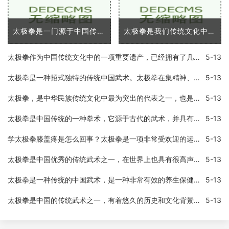
太极拳是一门源于中国传统文化的武术，已经广泛传播到了全世界各地。它不仅是一种给人们提供了自我防卫技能的技术，同时也提供了许多身体和心理上的优势。在这篇文章中，我将
太极拳是我们传统文化中的代表之一，是中国优秀的传统武术之一。太极拳以「浑然一体，动静相成」的理念，将人体全部的活动方式统一在一起，既可以练习身体，又可以练习意志和
太极拳作为中国传统文化中的一项重要遗产，已经拥有了几百年的历史。随着健身风气的盛行，越来越多的人开始学习太极拳。但是，很多人在练习太极拳时都会遇到一个普遍的问题—
5-13
太极拳是一种招式独特的传统中国武术。太极拳在集精神、身体和呼吸为一体的过程中，充分发挥了物理力学的规律和原则。在太极拳实战中，只要掌握了它的力学原理，就可以运用它
5-13
太极拳，是中华民族传统文化中最为突出的代表之一，也是中国武术中最具哲理内涵的门派，其表现形式悠长柔和，虽然没有跳激烈的芭蕾舞那样的扣人心弦、震撼人心的动作，但是在
5-13
太极拳是中国传统的一种拳术，它源于古代的武术，并具有较高的文化内涵。太极拳最早是用来练习战斗的技能和防身术，现在太极拳逐渐演变为一种健身方式，现在越来越流行，甚至
5-13
学太极拳膝盖疼是怎么回事？太极拳是一项非常受欢迎的运动，它具有很多健康益处，如改善心血管功能，提高身体平衡能力和调节情绪。如果你练习太极拳时膝盖疼痛，这会影响你的
5-13
太极拳是中国优秀的传统武术之一，在世界上也具有很高声誉。太极拳作为一种以柔克刚的武术，不仅可以锻炼人体自身的柔韧性，还能让人平衡心灵与身体，有很多的健康功效。尤其
5-13
太极拳是一种传统的中国武术，是一种非常有效的养生保健术，它不仅能够锻炼身体，还能够提升人的精神健康。太极拳作为一种古老的心身运动，集中了中华文化的精华，它的养生功
5-13
太极拳是中国的传统武术之一，有着悠久的历史和文化背景。太极拳是全身运动，它的动作流畅舒展，柔和而不失力度，可以锻炼身体，增强体质，同时也可以调整呼吸、舒缓情绪。为
5-13