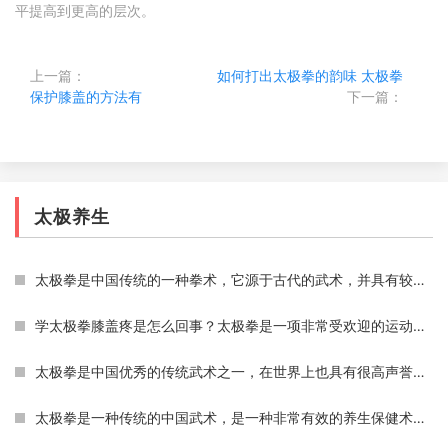
平提高到更高的层次。
上一篇：
如何打出太极拳的韵味
太极拳
保护膝盖的方法有
下一篇：
太极养生
太极拳是中国传统的一种拳术，它源于古代的武术，并具有较高的文化内涵。太极拳最早是用来练习战斗的技能和防身术，现在太极拳逐渐演变为一种健身方式，现在越来越流行，甚至
学太极拳膝盖疼是怎么回事？太极拳是一项非常受欢迎的运动，它具有很多健康益处，如改善心血管功能，提高身体平衡能力和调节情绪。如果你练习太极拳时膝盖疼痛，这会影响你的
太极拳是中国优秀的传统武术之一，在世界上也具有很高声誉。太极拳作为一种以柔克刚的武术，不仅可以锻炼人体自身的柔韧性，还能让人平衡心灵与身体，有很多的健康功效。尤其
太极拳是一种传统的中国武术，是一种非常有效的养生保健术，它不仅能够锻炼身体，还能够提升人的精神健康。太极拳作为一种古老的心身运动，集中了中华文化的精华，它的养生功